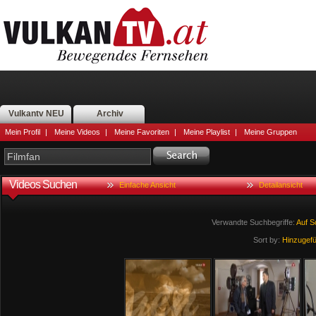
Vulkantv NEU
Archiv
Mein Profil
|
Meine Videos
|
Meine Favoriten
|
Meine Playlist
|
Meine Gruppen
Videos Suchen
Einfache Ansicht
Detailansicht
Verwandte Suchbegriffe:
Auf
S
Sort by:
Hinzugef