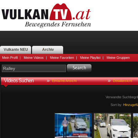
Vulkantv NEU
Archiv
Mein Profil
|
Meine Videos
|
Meine Favoriten
|
Meine Playlist
|
Meine Gruppen
Videos Suchen
Einfache Ansicht
Detailansicht
Verwandte Suchbegri
Sort by:
Hinzugef