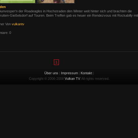
aden
Aunvesper‘n der Roadeagles in Hochstraden den Winter weit hinter sich und brachten die
rutten-Gießelsdorf auf Touren. Beim Treffen gab es heuer ein Rendezvous mit Rockabilly mit
her Von
vulkantv
tare: 0
1
Über uns
|
Impressum
|
Kontakt
|
Copyright © 2006-2008
Vulkan TV
. All rights reserved.