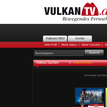
Vulkantv NEU
Archiv
Mein Profil
|
Meine Videos
|
Meine Favoriten
|
M
Videos Suchen
Einfache Ansicht
Verwandte Suchbegr