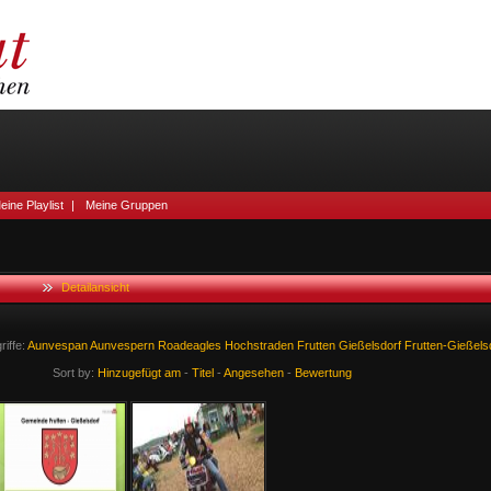
eine Playlist
|
Meine Gruppen
Detailansicht
iffe:
Aunvespan
Aunvespern
Roadeagles
Hochstraden
Frutten
Gießelsdorf
Frutten-Gießels
Sort by:
Hinzugefügt am
-
Titel
-
Angesehen
-
Bewertung