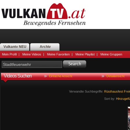
Vulkantv NEU
Archiv
Mein Profil
|
Meine Videos
|
Meine Favoriten
|
Meine Playlist
|
Meine Gruppen
Videos Suchen
Einfache Ansicht
Detailansicht
Verwandte Suchbegriffe:
Rüsthausfest
Freiw
Sort by:
Hinzugef