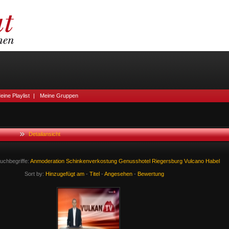
eine Playlist
|
Meine Gruppen
Detailansicht
uchbegriffe:
Anmoderation
Schinkenverkostung
Genusshotel
Riegersburg
Vulcano
Habel
Sort by:
Hinzugefügt am
-
Titel
-
Angesehen
-
Bewertung