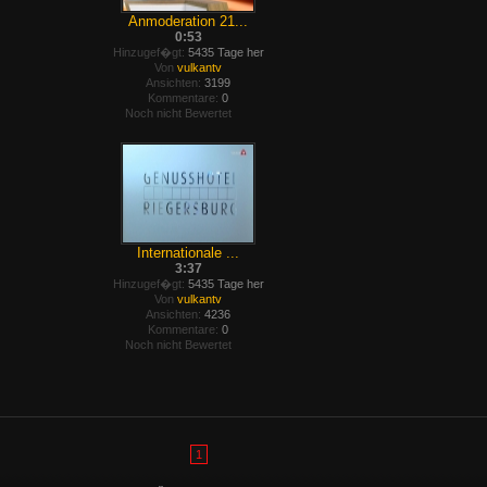
Anmoderation 21...
0:53
Hinzugef�gt:
5435 Tage her
Von
vulkantv
Ansichten:
3199
Kommentare:
0
Noch nicht Bewertet
Internationale ...
3:37
Hinzugef�gt:
5435 Tage her
Von
vulkantv
Ansichten:
4236
Kommentare:
0
Noch nicht Bewertet
1