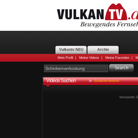
Vulkantv NEU
Archiv
Mein Profil
|
Meine Videos
|
Meine Favoriten
|
M
Videos Suchen
Einfache Ansicht
Verwandte S