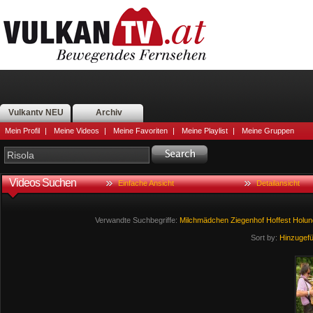
Vulkantv NEU
Archiv
Mein Profil
|
Meine Videos
|
Meine Favoriten
|
Meine Playlist
|
Meine Gruppen
Videos Suchen
Einfache Ansicht
Detailansicht
Verwandte Suchbegriffe:
Milchmädchen
Ziegenhof
Hoffest
Holun
Sort by:
Hinzugef