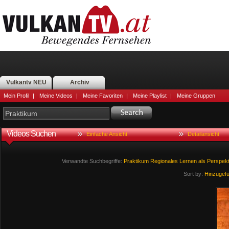
Vulkantv NEU
Archiv
Mein Profil
|
Meine Videos
|
Meine Favoriten
|
Meine Playlist
|
Meine Gruppen
Videos Suchen
Einfache Ansicht
Detailansicht
Verwandte Suchbegriffe:
Praktikum
Regionales
Lernen
als
Perspekt
Sort by:
Hinzugef