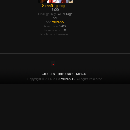
Schnöll g'frog...
5:29
Hinzugef�gt:
4119 Tage
her
Von
vulkantv
Ansichten:
2424
Kommentare:
0
Noch nicht Bewertet
1
Über uns
|
Impressum
|
Kontakt
|
Copyright © 2006-2008
Vulkan TV
. All rights reserved.