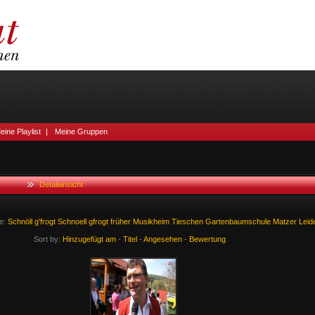
eine Playlist
|
Meine Gruppen
Detailansicht
e:
Schnöll
g'frogt
Schnoell
gfrogt
früher
Musikheim
Tieschen
Gartenbaumschule
Matzer
Leid
Sort by:
Hinzugefügt am
-
Titel
-
Angesehen
-
Bewertung