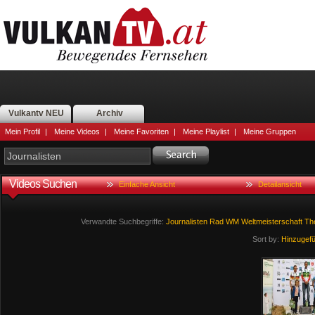
Vulkantv NEU
Archiv
Mein Profil
|
Meine Videos
|
Meine Favoriten
|
Meine Playlist
|
Meine Gruppen
Videos Suchen
Einfache Ansicht
Detailansicht
Verwandte Suchbegriffe:
Journalisten
Rad
WM
Weltmeisterschaft
Th
Sort by:
Hinzugef