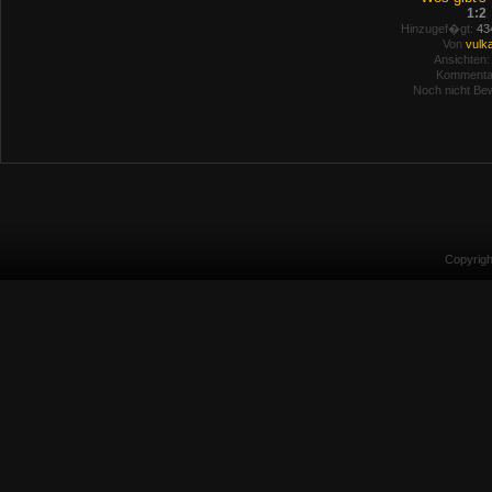
1:2
Hinzugef�gt:
434
Von
vulk
Ansichten:
Kommenta
Noch nicht Bew
Copyrig