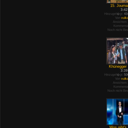
15. Journal
3:42
Hinzugef�gt:
434
Von
vulk
Ansichten:
Kommenta
Noch nicht Bew
Khünegger 
3:39
Hinzugef�gt:
506
Von
vulk
Ansichten:
Kommenta
Noch nicht Bew
Wos gibt's 