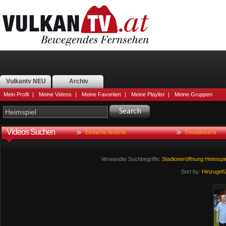
Vulkantv NEU
Archiv
Mein Profil
|
Meine Videos
|
Meine Favoriten
|
Meine Playlist
|
Meine Gruppen
Videos Suchen
Einfache Ansicht
Detailansicht
Verwandte Suchbegriffe:
Stadioneröffnung
Heimspie
Sort by:
Hinzugef