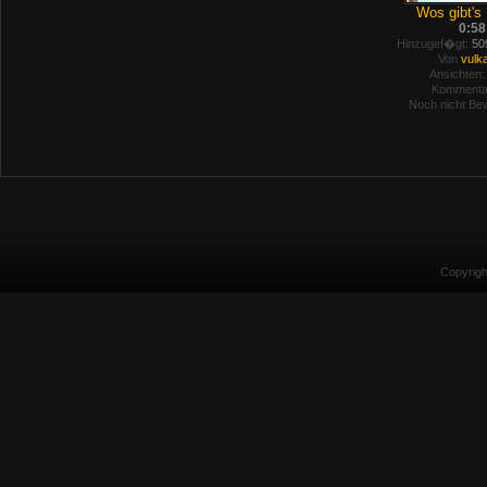
Wos gibt's 
0:58
Hinzugef�gt:
509
Von
vulk
Ansichten:
Kommenta
Noch nicht Bew
Copyrig