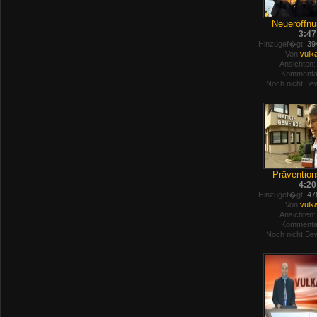
Neueröffnu
3:47
Hinzugef�gt:
394
Von
vulk
Ansichten:
Kommenta
Noch nicht Bew
Prävention
4:20
Hinzugef�gt:
478
Von
vulk
Ansichten:
Kommenta
Noch nicht Bew