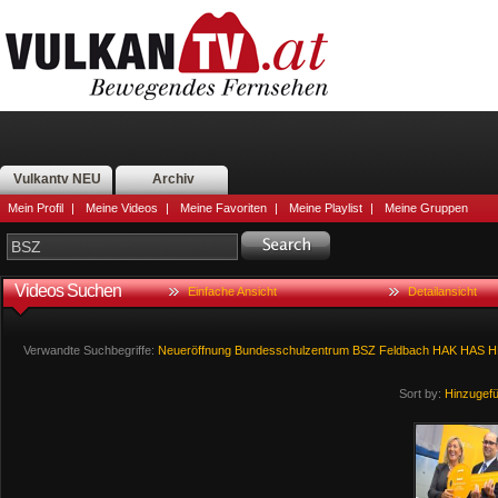
Vulkantv NEU
Archiv
Mein Profil
|
Meine Videos
|
Meine Favoriten
|
Meine Playlist
|
Meine Gruppen
Videos Suchen
Einfache Ansicht
Detailansicht
Verwandte Suchbegriffe:
Neueröffnung
Bundesschulzentrum
BSZ
Feldbach
HAK
HAS
H
Sort by:
Hinzugef