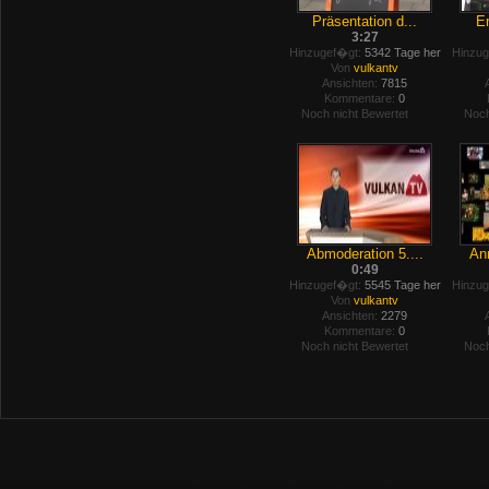
Präsentation d...
Er
3:27
Hinzugef�gt:
5342 Tage her
Hinzug
Von
vulkantv
Ansichten:
7815
Kommentare:
0
Noch nicht Bewertet
Noch
Abmoderation 5....
Anm
0:49
Hinzugef�gt:
5545 Tage her
Hinzug
Von
vulkantv
Ansichten:
2279
Kommentare:
0
Noch nicht Bewertet
Noch