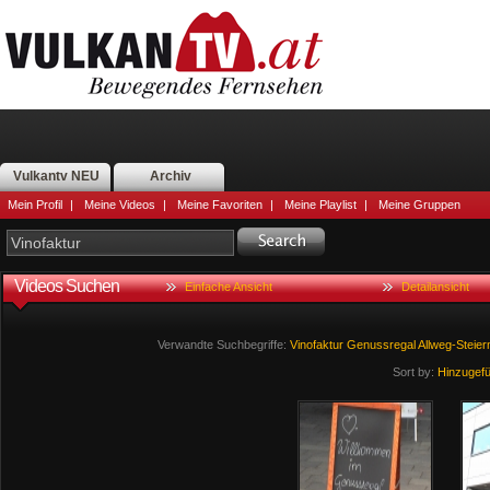
Vulkantv NEU
Archiv
Mein Profil
|
Meine Videos
|
Meine Favoriten
|
Meine Playlist
|
Meine Gruppen
Videos Suchen
Einfache Ansicht
Detailansicht
Verwandte Suchbegriffe:
Vinofaktur
Genussregal
Allweg-Steie
Sort by:
Hinzugef