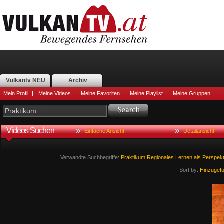
Vulkantv NEU
Archiv
Mein Profil
|
Meine Videos
|
Meine Favoriten
|
Meine Playlist
|
Meine Gruppen
Videos Suchen
Einfache Ansicht
Detailansicht
Verwandte Suchbegriffe:
Praktikum
Regionales
Lernen
als
Perspekt
Sort by:
Hinzugef