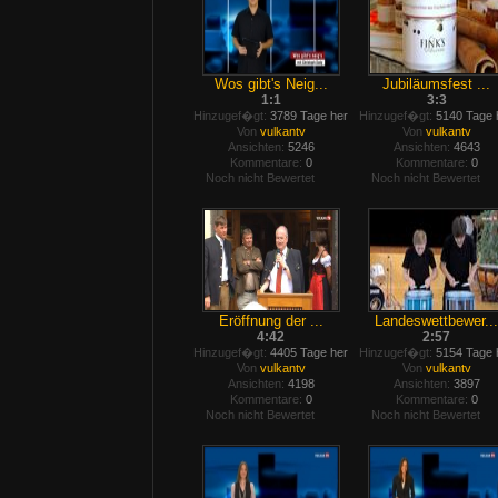
Wos gibt's Neig...
Jubiläumsfest ...
1:1
3:3
Hinzugef�gt:
3789 Tage her
Hinzugef�gt:
5140 Tage 
Von
vulkantv
Von
vulkantv
Ansichten:
5246
Ansichten:
4643
Kommentare:
0
Kommentare:
0
Noch nicht Bewertet
Noch nicht Bewertet
Eröffnung der ...
Landeswettbewer...
4:42
2:57
Hinzugef�gt:
4405 Tage her
Hinzugef�gt:
5154 Tage 
Von
vulkantv
Von
vulkantv
Ansichten:
4198
Ansichten:
3897
Kommentare:
0
Kommentare:
0
Noch nicht Bewertet
Noch nicht Bewertet