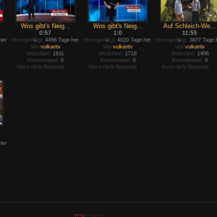
Wos gibt's Neig...
Wos gibt's Neig...
Auf Schleich-We...
0:57
1:0
11:55
her
Hinzugef�gt:
4496 Tage her
Hinzugef�gt:
4020 Tage her
Hinzugef�gt:
3677 Tage 
Von
vulkantv
Von
vulkantv
Von
vulkantv
Ansichten:
1911
Ansichten:
1718
Ansichten:
1406
Kommentare:
0
Kommentare:
0
Kommentare:
0
Noch nicht Bewertet
Noch nicht Bewertet
Noch nicht Bewertet
her