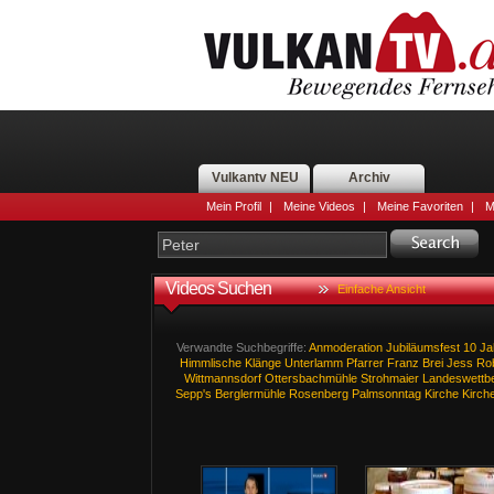
Vulkantv NEU
Archiv
Mein Profil
|
Meine Videos
|
Meine Favoriten
|
M
Videos Suchen
Einfache Ansicht
Verwandte Suchbegriffe:
Anmoderation
Jubiläumsfest
10
Ja
Himmlische
Klänge
Unterlamm
Pfarrer
Franz
Brei
Jess
Ro
Wittmannsdorf
Ottersbachmühle
Strohmaier
Landeswettb
Sepp's
Berglermühle
Rosenberg
Palmsonntag
Kirche
Kirch