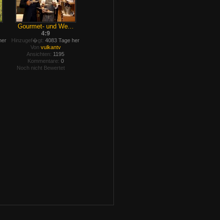
Gourmet- und We...
4:9
her
Hinzugef�gt:
4083 Tage her
Von
vulkantv
Ansichten:
1195
Kommentare:
0
Noch nicht Bewertet