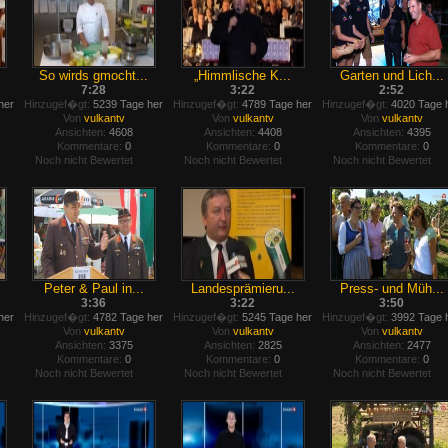
So wirds gmocht...
„Himmlische K...
Garten und Lich...
7:28
3:22
2:52
her
Hinzugef�gt:
5239 Tage her
Hinzugef�gt:
4789 Tage her
Hinzugef�gt:
4020 Tage 
Von
vulkantv
Von
vulkantv
Von
vulkantv
Ansichten:
4608
Ansichten:
4408
Ansichten:
4395
Kommentare:
0
Kommentare:
0
Kommentare:
0
Noch nicht Bewertet
Noch nicht Bewertet
Noch nicht Bewertet
Peter & Paul in...
Landesprämieru...
Press- und Müh...
3:36
3:22
3:50
her
Hinzugef�gt:
4782 Tage her
Hinzugef�gt:
5245 Tage her
Hinzugef�gt:
3992 Tage 
Von
vulkantv
Von
vulkantv
Von
vulkantv
Ansichten:
3375
Ansichten:
2825
Ansichten:
2477
Kommentare:
0
Kommentare:
0
Kommentare:
0
Noch nicht Bewertet
Noch nicht Bewertet
Noch nicht Bewertet