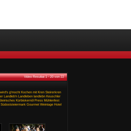
Video Resultat 1 - 20 von 22
wird's
g'mocht
Kochen
mit
Kren
Steirerkren
er
Landleb'n
Landleben
landlebn
Keuschler
Steirisches
Kürbiskernöl
Press
Mühlenfest
Südoststeiermark
Gourmet
Weintage
Hotel