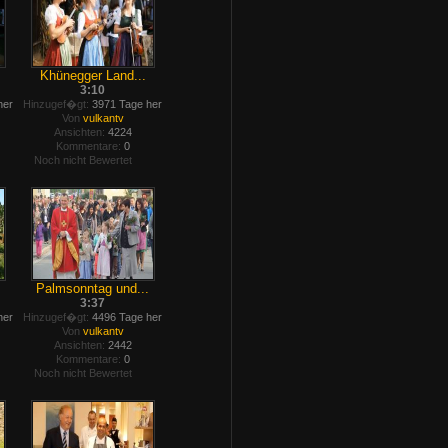
Khünegger Land...
3:10
her
Hinzugef�gt:
3971 Tage her
Von
vulkantv
Ansichten:
4224
Kommentare:
0
Noch nicht Bewertet
Palmsonntag und...
3:37
her
Hinzugef�gt:
4496 Tage her
Von
vulkantv
Ansichten:
2442
Kommentare:
0
Noch nicht Bewertet