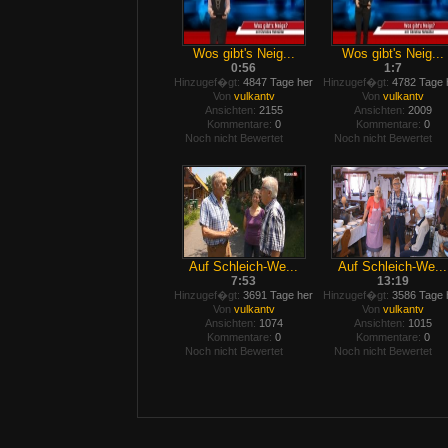
Wos gibt's Neig...
Wos gibt's Neig...
0:56
1:7
Hinzugef�gt:
4847 Tage her
Hinzugef�gt:
4782 Tage 
Von
vulkantv
Von
vulkantv
Ansichten:
2155
Ansichten:
2009
Kommentare:
0
Kommentare:
0
Noch nicht Bewertet
Noch nicht Bewertet
Auf Schleich-We...
Auf Schleich-We...
7:53
13:19
Hinzugef�gt:
3691 Tage her
Hinzugef�gt:
3586 Tage 
Von
vulkantv
Von
vulkantv
Ansichten:
1074
Ansichten:
1015
Kommentare:
0
Kommentare:
0
Noch nicht Bewertet
Noch nicht Bewertet