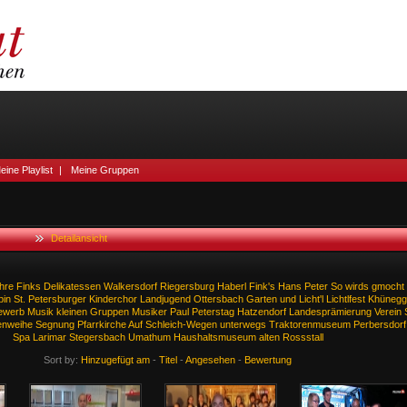
eine Playlist
|
Meine Gruppen
Detailansicht
hre
Finks
Delikatessen
Walkersdorf
Riegersburg
Haberl
Fink's
Hans
Peter
So
wirds
gmocht
bin
St.
Petersburger
Kinderchor
Landjugend
Ottersbach
Garten
und
Licht'l
Lichtlfest
Khünegg
ewerb
Musik
kleinen
Gruppen
Musiker
Paul
Peterstag
Hatzendorf
Landesprämierung
Verein
enweihe
Segnung
Pfarrkirche
Auf
Schleich-Wegen
unterwegs
Traktorenmuseum
Perbersdorf
Spa
Larimar
Stegersbach
Umathum
Haushaltsmuseum
alten
Rossstall
Sort by:
Hinzugefügt am
-
Titel
-
Angesehen
-
Bewertung