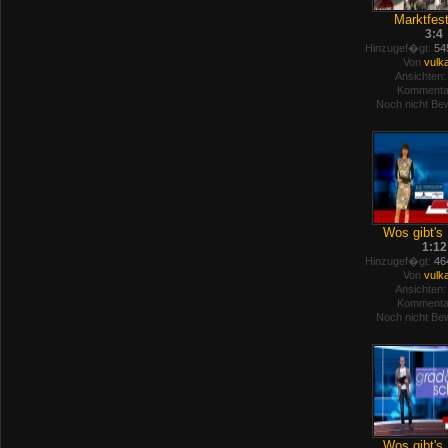
Marktfest 
3:4
Hinzugef�gt:
545
Von
vulk
Ansichten:
Kommenta
Noch nicht Bew
Wos gibt's 
1:12
Hinzugef�gt:
464
Von
vulk
Ansichten:
Kommenta
Noch nicht Bew
Wos gibt's 