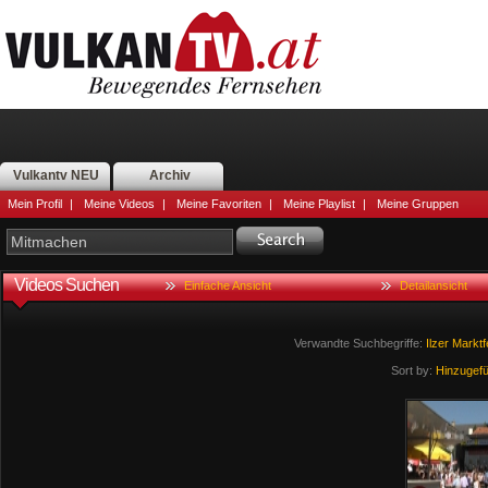
Vulkantv NEU
Archiv
Mein Profil
|
Meine Videos
|
Meine Favoriten
|
Meine Playlist
|
Meine Gruppen
Videos Suchen
Einfache Ansicht
Detailansicht
Verwandte Suchbegriffe:
Ilzer
Marktf
Sort by:
Hinzugef