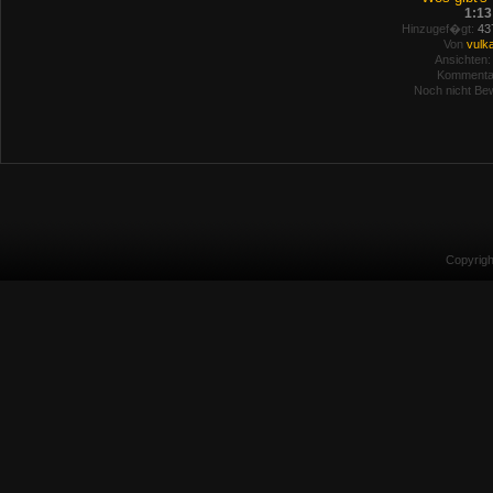
1:13
Hinzugef�gt:
437
Von
vulk
Ansichten:
Kommenta
Noch nicht Bew
Copyrig