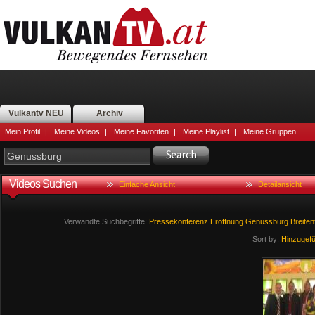
Vulkantv NEU
Archiv
Mein Profil
|
Meine Videos
|
Meine Favoriten
|
Meine Playlist
|
Meine Gruppen
Videos Suchen
Einfache Ansicht
Detailansicht
Verwandte Suchbegriffe:
Pressekonferenz
Eröffnung
Genussburg
Breiten
Sort by:
Hinzugef