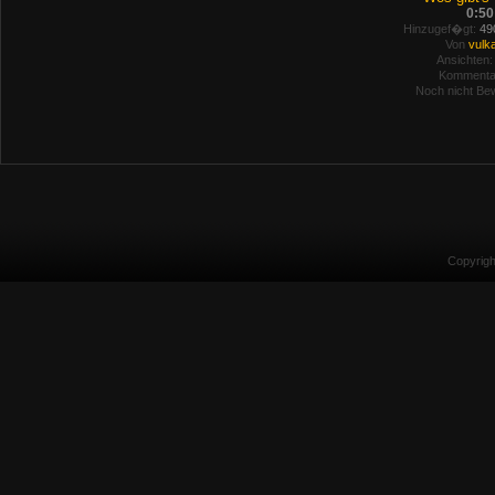
0:50
Hinzugef�gt:
490
Von
vulk
Ansichten:
Kommenta
Noch nicht Bew
Copyrig