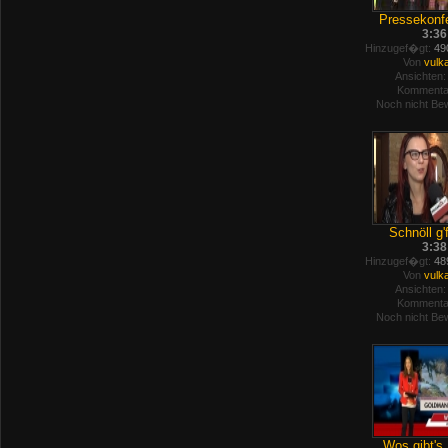
Pressekonfe
3:36
Hinzugef�gt:
490
Von
vulk
Ansichten:
Kommenta
Noch nicht Bew
Schnöll g'f
3:38
Hinzugef�gt:
489
Von
vulk
Ansichten:
Kommenta
Noch nicht Bew
Wos gibt's 