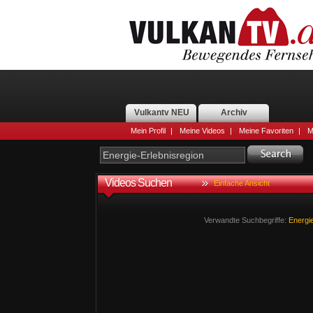
Vulkantv NEU
Archiv
Mein Profil
|
Meine Videos
|
Meine Favoriten
|
M
Videos Suchen
Einfache Ansicht
Verwandte Suchbegriffe:
Energie