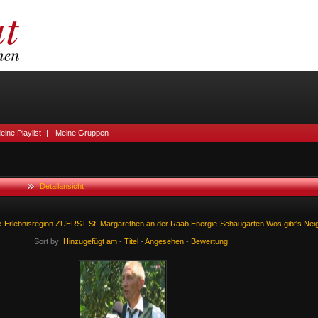
eine Playlist
|
Meine Gruppen
Detailansicht
-Erlebnisregion
ZUERST
St.
Margarethen
an
der
Raab
Energie-Schaugarten
Wos
gibt's
Nei
Sort by:
Hinzugefügt am
-
Titel
-
Angesehen
-
Bewertung