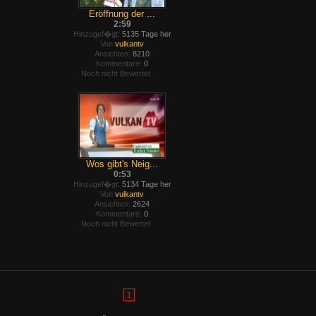
Eröffnung der ...
2:59
Hinzugef�gt:
5135 Tage her
Von
vulkantv
Ansichten:
8210
Kommentare:
0
Noch nicht Bewertet
Wos gibt's Neig...
0:53
Hinzugef�gt:
5134 Tage her
Von
vulkantv
Ansichten:
2624
Kommentare:
0
Noch nicht Bewertet
1