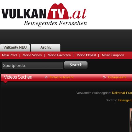
Vulkantv NEU
Archiv
Mein Profil
|
Meine Videos
|
Meine Favoriten
|
Meine Playlist
|
Meine Gruppen
Videos Suchen
Einfache Ansicht
Detailansicht
Verwandte Suchbegriffe:
Reiterball
Fra
Sort by:
Hinzugef