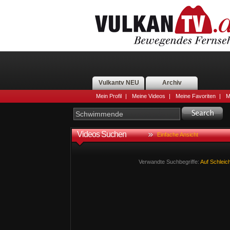
Vulkantv NEU
Archiv
Mein Profil
|
Meine Videos
|
Meine Favoriten
|
M
Videos Suchen
Einfache Ansicht
Verwandte Suchbegriffe:
Auf
Schlei