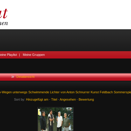
eine Playlist
|
Meine Gruppen
Detailansicht
ch-Wegen
unterwegs
Schwimmende
Lichter
von
Anton
Schnurrer
Kunst
Feldbach
Sommerspie
Sort by:
Hinzugefügt am
-
Titel
-
Angesehen
-
Bewertung