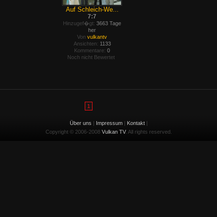
Auf Schleich-We...
7:7
Hinzugef�gt:
3663 Tage
her
Von
vulkantv
Ansichten:
1133
Kommentare:
0
Noch nicht Bewertet
1
Über uns
|
Impressum
|
Kontakt
|
Copyright © 2006-2008
Vulkan TV
. All rights reserved.