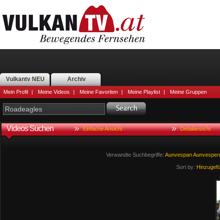
Vulkantv NEU
Archiv
Mein Profil
|
Meine Videos
|
Meine Favoriten
|
Meine Playlist
|
Meine Gruppen
Videos Suchen
Einfache Ansicht
Detailansicht
Verwandte Suchbegriffe:
Aunvespan
Aunvesper
Sort by:
Hinzugef