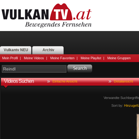
Vulkantv NEU
Archiv
Mein Profil
|
Meine Videos
|
Meine Favoriten
|
Meine Playlist
|
Meine Gruppen
Videos Suchen
Einfache Ansicht
Detailansicht
Verwandte Suchbegriff
Sort by:
Hinzugef