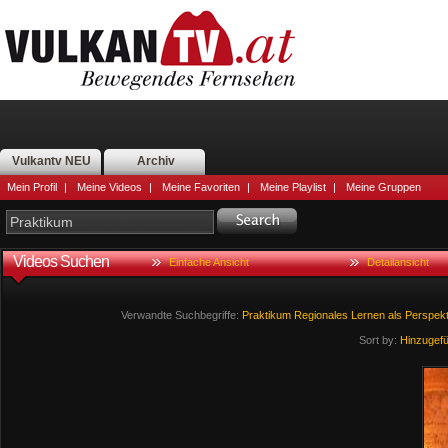
Vulkantv NEU
Archiv
Mein Profil
|
Meine Videos
|
Meine Favoriten
|
Meine Playlist
|
Meine Gruppen
Videos Suchen
Einfache Ansicht
Detailansicht
Verwandte Suchbegriffe:
Praktikum
Regionales
Lernen
als
Perspekt
Sort by:
Hinzugef