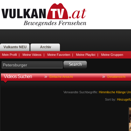
Vulkantv NEU
Archiv
Mein Profil
|
Meine Videos
|
Meine Favoriten
|
Meine Playlist
|
Meine Gruppen
Videos Suchen
Einfache Ansicht
Detailansicht
Verwandte Suchbegriffe:
Himmlische
Klänge
Un
Sort by:
Hinzugef