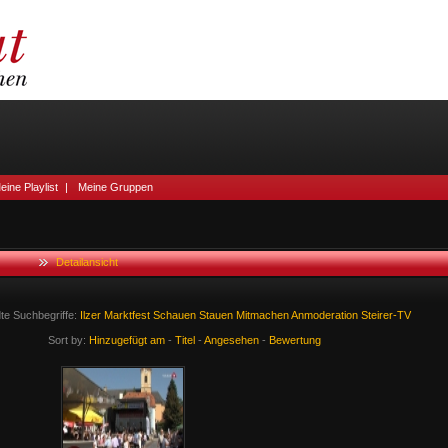
eine Playlist
|
Meine Gruppen
Detailansicht
te Suchbegriffe:
Ilzer
Marktfest
Schauen
Stauen
Mitmachen
Anmoderation
Steirer-TV
Sort by:
Hinzugefügt am
-
Titel
-
Angesehen
-
Bewertung