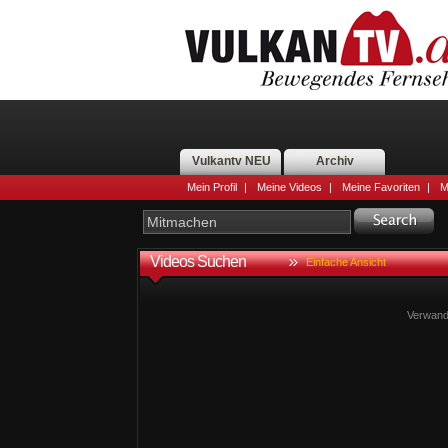
Vulkantv NEU
Archiv
Mein Profil
|
Meine Videos
|
Meine Favoriten
|
M
Videos Suchen
Einfache Ansicht
Verwand