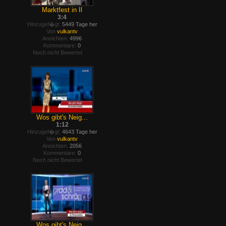
Marktfest in Il
3:4
Hinzugef�gt:
5449 Tage her
Von
vulkantv
Ansichten:
4996
Kommentare:
0
Noch nicht Bewertet
Wos gibt's Neig...
1:12
Hinzugef�gt:
4643 Tage her
Von
vulkantv
Ansichten:
2056
Kommentare:
0
Noch nicht Bewertet
Wos gibt's Neig...