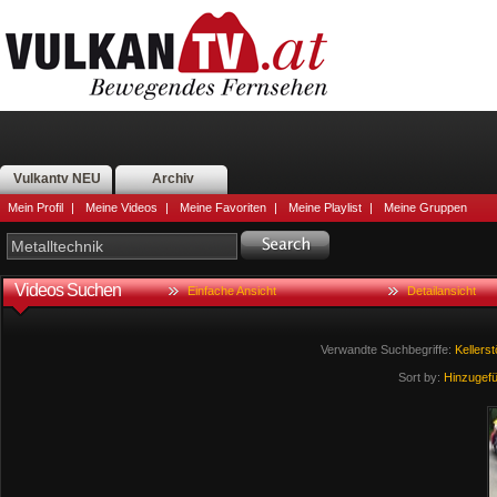
Vulkantv NEU
Archiv
Mein Profil
|
Meine Videos
|
Meine Favoriten
|
Meine Playlist
|
Meine Gruppen
Videos Suchen
Einfache Ansicht
Detailansicht
Verwandte Suchbegriffe:
Kellerst
Sort by:
Hinzugef