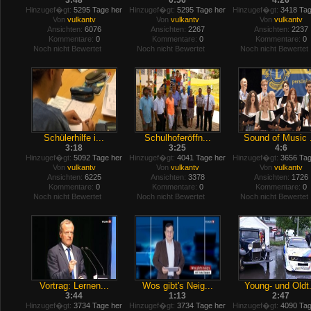
3:48
0:56
4:26
Hinzugef�gt:
5295 Tage her
Hinzugef�gt:
5295 Tage her
Hinzugef�gt:
3418 Tag
Von
vulkantv
Von
vulkantv
Von
vulkantv
Ansichten:
6076
Ansichten:
2267
Ansichten:
2237
Kommentare:
0
Kommentare:
0
Kommentare:
0
Noch nicht Bewertet
Noch nicht Bewertet
Noch nicht Bewertet
Schülerhilfe i...
Schulhoferöffn...
Sound of Music .
3:18
3:25
4:6
Hinzugef�gt:
5092 Tage her
Hinzugef�gt:
4041 Tage her
Hinzugef�gt:
3656 Tag
Von
vulkantv
Von
vulkantv
Von
vulkantv
Ansichten:
6225
Ansichten:
3378
Ansichten:
1726
Kommentare:
0
Kommentare:
0
Kommentare:
0
Noch nicht Bewertet
Noch nicht Bewertet
Noch nicht Bewertet
Vortrag: Lernen...
Wos gibt's Neig...
Young- und Oldt.
3:44
1:13
2:47
Hinzugef�gt:
3734 Tage her
Hinzugef�gt:
3734 Tage her
Hinzugef�gt:
4090 Tag