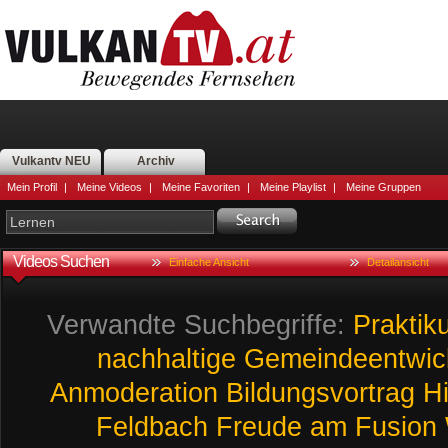
Vulkantv NEU
Archiv
Mein Profil
|
Meine Videos
|
Meine Favoriten
|
Meine Playlist
|
Meine Gruppen
Videos Suchen
Einfache Ansicht
Detailansicht
Verwandte Suchbegriffe:
Praktik
nachhaltige
Gemeindeentwic
Anmoderation
Bildungsvortrag
Hi
Feldbach
Freude
am
Fusion