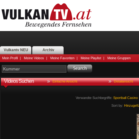
Vulkantv NEU
Archiv
Mein Profil
|
Meine Videos
|
Meine Favoriten
|
Meine Playlist
|
Meine Gruppen
Videos Suchen
Einfache Ansicht
Detailansicht
Verwandte Suchbegriffe:
Sportball
Casino
Sort by:
Hinzugef