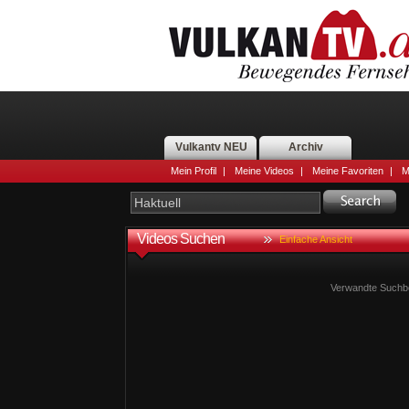
Vulkantv NEU
Archiv
Mein Profil
|
Meine Videos
|
Meine Favoriten
|
M
Videos Suchen
Einfache Ansicht
Verwandte Suchbe