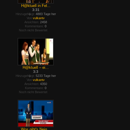
H@ktuell in Fel...
3:31
Hinzugef�gt:
4883 Tage her
Von
vulkantv
Ansichten:
2458
Kommentare:
0
Noch nicht Bewertet
H@ktuell – ei...
3:3
Hinzugef�gt:
5233 Tage her
Von
vulkantv
Ansichten:
4350
Kommentare:
0
Noch nicht Bewertet
Wos gibt's Neig...