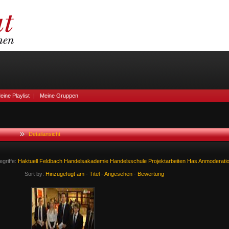
eine Playlist
|
Meine Gruppen
Detailansicht
griffe:
Haktuell
Feldbach
Handelsakademie
Handelsschule
Projektarbeiten
Has
Anmoderati
Sort by:
Hinzugefügt am
-
Titel
-
Angesehen
-
Bewertung