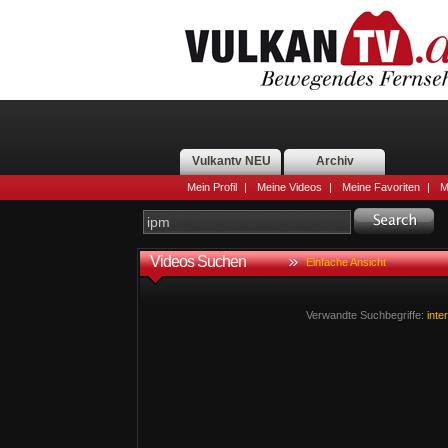
Vulkantv NEU
Archiv
Mein Profil
|
Meine Videos
|
Meine Favoriten
|
M
Videos Suchen
Einfache Ansicht
Verwandte Suchbegriffe:
inte