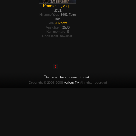
Kongress „Mig...
3:51
Hinzugef�gt:
3661 Tage
her
Von
vulkantv
Ansichten:
2536
Kommentare:
0
Noch nicht Bewertet
1
Über uns
|
Impressum
|
Kontakt
|
Copyright © 2006-2008
Vulkan TV
. All rights reserved.