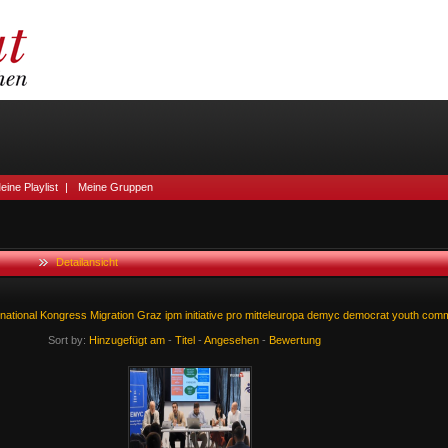
eine Playlist
|
Meine Gruppen
Detailansicht
rnational
Kongress
Migration
Graz
ipm
initiative
pro
mitteleuropa
demyc
democrat
youth
comm
Sort by:
Hinzugefügt am
-
Titel
-
Angesehen
-
Bewertung