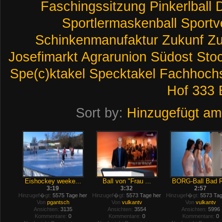
Faschingssitzung
Pinkerlball
Sportlermaskenball
Sportv
Schinkenmanufaktur
Zukunf
Zu
Josefimarkt
Agrarunion
Südost
Sto
Spe(c)ktakel
Specktakel
Fachhoch
Hof
333
Sort by:
Hinzugefügt am
Eishockey weeke...
Ball von "Frau ...
BORG-Ball Bad R
3:19
3:32
2:57
Hinzugef�gt:
5575 Tage her
Hinzugef�gt:
5573 Tage her
Hinzugef�gt:
5573 Tag
Von
pgantsch
Von
vulkantv
Von
vulkantv
Ansichten:
3135
Ansichten:
3554
Ansichten:
5996
Kommentare:
0
Kommentare:
0
Kommentare:
0