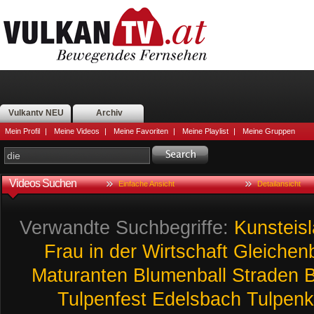
Vulkantv NEU
Archiv
Mein Profil
|
Meine Videos
|
Meine Favoriten
|
Meine Playlist
|
Meine Gruppen
Videos Suchen
Einfache Ansicht
Detailansicht
Verwandte Suchbegriffe:
Kunsteisl
Frau
in
der
Wirtschaft
Gleichen
Maturanten
Blumenball
Straden
B
Tulpenfest
Edelsbach
Tulpenk