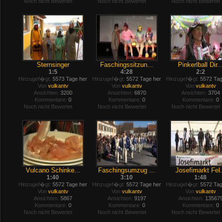
Noch nicht Bewertet
Noch nicht Bewertet
Noch nicht Bewertet
Sternsinger
Faschingssitzun...
Pinkerlball Dir..
1:5
4:28
2:2
Hinzugef�gt:
5573 Tage her
Hinzugef�gt:
5572 Tage her
Hinzugef�gt:
5572 Tag
Von
vulkantv
Von
vulkantv
Von
vulkantv
Ansichten:
3200
Ansichten:
6870
Ansichten:
3704
Kommentare:
0
Kommentare:
0
Kommentare:
0
Noch nicht Bewertet
Noch nicht Bewertet
Noch nicht Bewertet
Vulcano Schinke...
Faschingsumzug ...
Josefimarkt Fel.
1:40
3:10
1:48
Hinzugef�gt:
5572 Tage her
Hinzugef�gt:
5572 Tage her
Hinzugef�gt:
5572 Tag
Von
vulkantv
Von
vulkantv
Von
vulkantv
Ansichten:
5867
Ansichten:
9197
Ansichten:
13567
Kommentare:
0
Kommentare:
0
Kommentare:
0
Noch nicht Bewertet
Noch nicht Bewertet
Noch nicht Bewertet