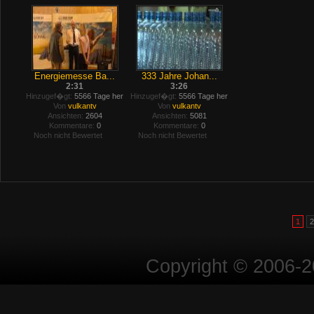
Energiemesse Ba...
333 Jahre Johan...
2:31
3:26
Hinzugef�gt:
5566 Tage her
Hinzugef�gt:
5566 Tage her
Von
vulkantv
Von
vulkantv
Ansichten:
2604
Ansichten:
5081
Kommentare:
0
Kommentare:
0
Noch nicht Bewertet
Noch nicht Bewertet
1
2
Copyright © 2006-