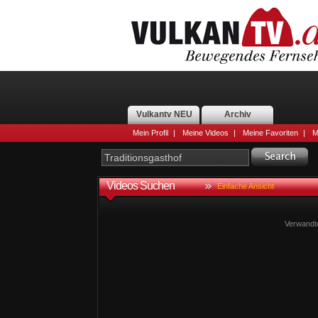
Vulkantv NEU
Archiv
Mein Profil
|
Meine Videos
|
Meine Favoriten
|
M
Videos Suchen
Einfache Ansicht
Verwandt