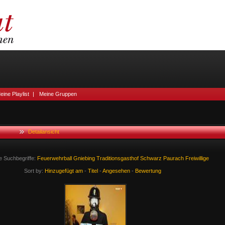
eine Playlist
|
Meine Gruppen
Detailansicht
e Suchbegriffe:
Feuerwehrball
Gniebing
Traditionsgasthof
Schwarz
Paurach
Freiwillige
Sort by:
Hinzugefügt am
-
Titel
-
Angesehen
-
Bewertung