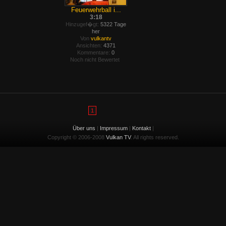
Feuerwehrball i...
3:18
Hinzugef�gt:
5322 Tage
her
Von
vulkantv
Ansichten:
4371
Kommentare:
0
Noch nicht Bewertet
1
Über uns
|
Impressum
|
Kontakt
|
Copyright © 2006-2008
Vulkan TV
. All rights reserved.