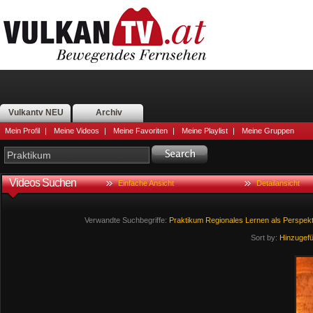
Vulkantv NEU
Archiv
Mein Profil
|
Meine Videos
|
Meine Favoriten
|
Meine Playlist
|
Meine Gruppen
Videos Suchen
Einfache Ansicht
Detailansicht
Verwandte Suchbegriffe:
Praktikum
Regionales
Lernen
als
Perspekt
Sort by:
Hinzugef