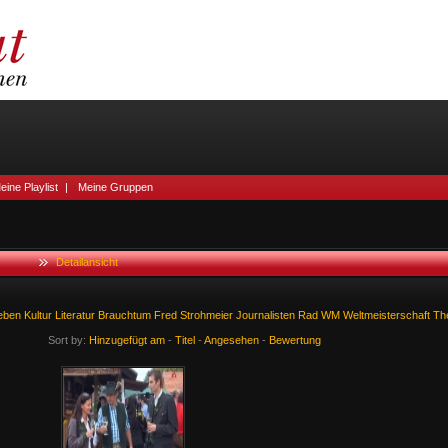
eine Playlist
|
Meine Gruppen
Detailansicht
eben
Kultur
Literatur
Brauchtum
Fred
Strohmeier
Journalisten
Rad
WM
Weltmeisterschaft
Th
Sort by:
Hinzugefügt am
-
Titel
-
Angesehen
-
Bewertung