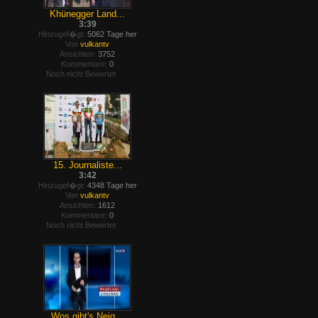
Khünegger Land...
3:39
Hinzugef�gt:
5062 Tage her
Von
vulkantv
Ansichten:
3752
Kommentare:
0
Noch nicht Bewertet
15. Journaliste...
3:42
Hinzugef�gt:
4348 Tage her
Von
vulkantv
Ansichten:
1612
Kommentare:
0
Noch nicht Bewertet
Wos gibt's Neig...