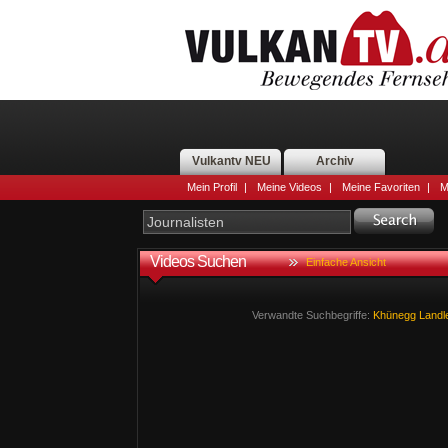
Vulkantv NEU
Archiv
Mein Profil
|
Meine Videos
|
Meine Favoriten
|
M
Videos Suchen
Einfache Ansicht
Verwandte Suchbegriffe:
Khünegg
Landl