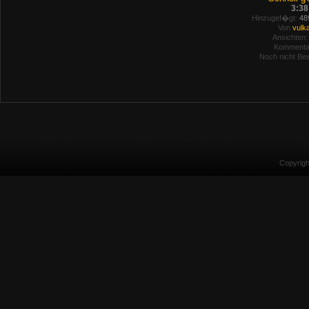
3:38
Hinzugef�gt:
489
Von
vulk
Ansichten:
Kommenta
Noch nicht Bew
Copyrig