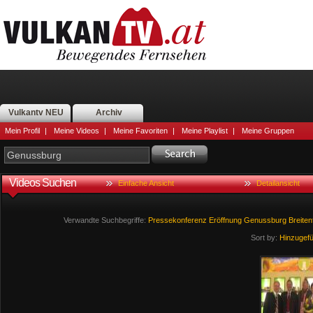
Vulkantv NEU
Archiv
Mein Profil
|
Meine Videos
|
Meine Favoriten
|
Meine Playlist
|
Meine Gruppen
Videos Suchen
Einfache Ansicht
Detailansicht
Verwandte Suchbegriffe:
Pressekonferenz
Eröffnung
Genussburg
Breiten
Sort by:
Hinzugef