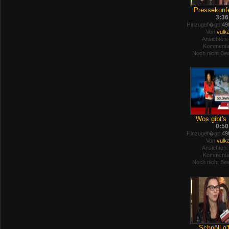
Pressekonfe
3:36
Hinzugef�gt:
490
Von
vulk
Ansichten:
Kommenta
Noch nicht Bew
Wos gibt's 
0:50
Hinzugef�gt:
490
Von
vulk
Ansichten:
Kommenta
Noch nicht Bew
Schnöll g'f