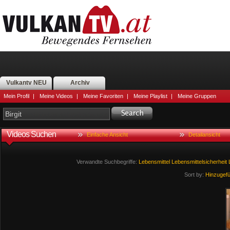
Vulkantv NEU
Archiv
Mein Profil
|
Meine Videos
|
Meine Favoriten
|
Meine Playlist
|
Meine Gruppen
Videos Suchen
Einfache Ansicht
Detailansicht
Verwandte Suchbegriffe:
Lebensmittel
Lebensmittelsicherheit
Sort by:
Hinzugef