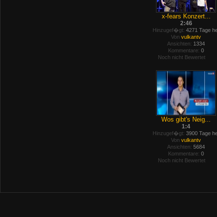
x-fears Konzert...
2:46
Hinzugef�gt:
4271 Tage he
Von
vulkantv
Ansichten:
1334
Kommentare:
0
Noch nicht Bewertet
Wos gibt's Neig...
1:4
Hinzugef�gt:
3900 Tage he
Von
vulkantv
Ansichten:
5684
Kommentare:
0
Noch nicht Bewertet