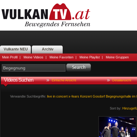
Vulkantv NEU
Archiv
Mein Profil
|
Meine Videos
|
Meine Favoriten
|
Meine Playlist
|
Meine Gruppen
Videos Suchen
Einfache Ansicht
Detailansicht
Verwandte Suchbegriffe:
live
in
concert
x-fears
Konzert
Gosdorf
Begegnungshalle
im
Sort by:
Hinzugef