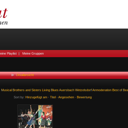
eine Playlist
|
Meine Gruppen
Detailansicht
s
Musical
Brothers
and
Sisters
Living
Blues
Auersbach
Wetzelsdorf
Anmoderation
Best
of
Be
Sort by:
Hinzugefügt am
-
Titel
-
Angesehen
-
Bewertung