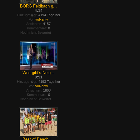
BORG Feldbach g...
4:14
Hinzugef�gt:
4194 Tage her
Von
vulkantv
Ansichten:
4157
Kommentare:
0
Noch nicht Bewertet
Wos gibt's Neig...
0:51
Hinzugef�gt:
4193 Tage her
Von
vulkantv
Ansichten:
1808
Kommentare:
0
Noch nicht Bewertet
Best of Beach i...