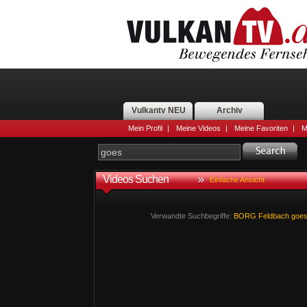
Vulkantv NEU
Archiv
Mein Profil
|
Meine Videos
|
Meine Favoriten
|
M
Videos Suchen
Einfache Ansicht
Verwandte Suchbegriffe:
BORG
Feldbach
goe