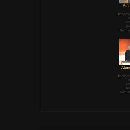
Präs
Hinzugef
V
Ans
Ko
Noch n
Abmod
Hinzugef
V
Ans
Ko
Noch n