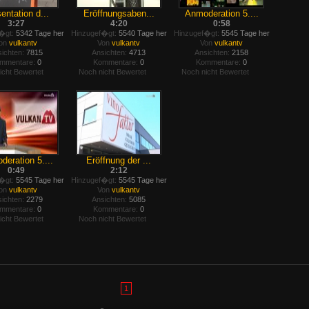
entation d...
Eröffnungsaben...
Anmoderation 5....
3:27
4:20
0:58
�gt:
5342 Tage her
Hinzugef�gt:
5540 Tage her
Hinzugef�gt:
5545 Tage her
on
vulkantv
Von
vulkantv
Von
vulkantv
ichten:
7815
Ansichten:
4713
Ansichten:
2158
mmentare:
0
Kommentare:
0
Kommentare:
0
icht Bewertet
Noch nicht Bewertet
Noch nicht Bewertet
eration 5....
Eröffnung der ...
0:49
2:12
�gt:
5545 Tage her
Hinzugef�gt:
5545 Tage her
on
vulkantv
Von
vulkantv
ichten:
2279
Ansichten:
5085
mmentare:
0
Kommentare:
0
icht Bewertet
Noch nicht Bewertet
1