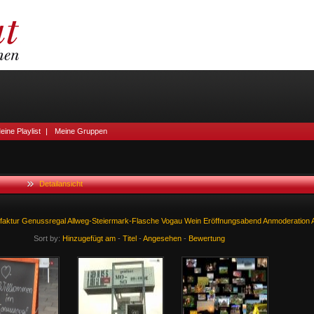
eine Playlist
|
Meine Gruppen
Detailansicht
faktur
Genussregal
Allweg-Steiermark-Flasche
Vogau
Wein
Eröffnungsabend
Anmoderation
Sort by:
Hinzugefügt am
-
Titel
-
Angesehen
-
Bewertung