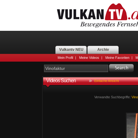
Vulkantv NEU
Archiv
Mein Profil
|
Meine Videos
|
Meine Favoriten
|
M
Videos Suchen
Einfache Ansicht
Verwandte Suchbegriffe:
Vino