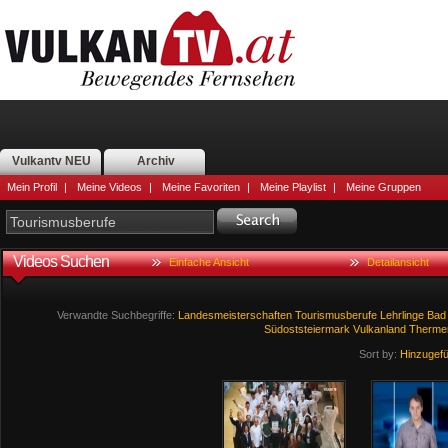
Vulkantv NEU
Archiv
Mein Profil
|
Meine Videos
|
Meine Favoriten
|
Meine Playlist
|
Meine Gruppen
Videos Suchen
Einfache Ansicht
Detailansicht
Verwandte Suchbegriffe:
Landesmeisterschaften
Tourismusberufe
Lehrlinge
Bad
Südoststeiermark
Vulkanland
Therme
Sort by:
Hinzugef