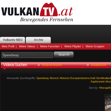
Vulkantv NEU
Archiv
Mein Profil
|
Meine Videos
|
Meine Favoriten
|
Meine Playlist
|
Meine Gruppen
Videos Suchen
Einfache Ansicht
Detailansicht
Verwandte Suchbegriffe:
Speedway
Mureck
Motoren
Europameisterschaft
Semifinallauf
Kapfenstein
Mure
Sort by:
Hinzugef