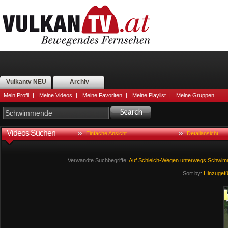
Vulkantv NEU
Archiv
Mein Profil
|
Meine Videos
|
Meine Favoriten
|
Meine Playlist
|
Meine Gruppen
Videos Suchen
Einfache Ansicht
Detailansicht
Verwandte Suchbegriffe:
Auf
Schleich-Wegen
unterwegs
Schwim
Sort by:
Hinzugef