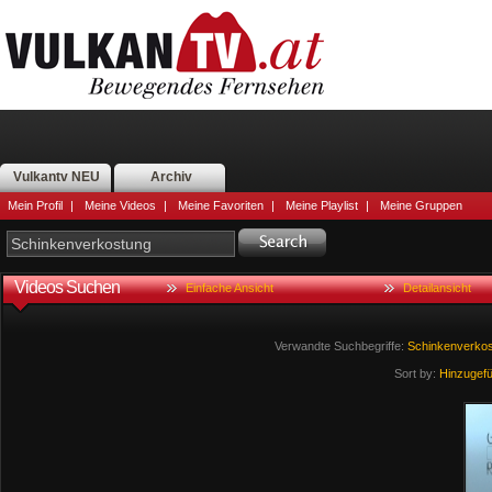
Vulkantv NEU
Archiv
Mein Profil
|
Meine Videos
|
Meine Favoriten
|
Meine Playlist
|
Meine Gruppen
Videos Suchen
Einfache Ansicht
Detailansicht
Verwandte Suchbegriffe:
Schinkenverko
Sort by:
Hinzugef