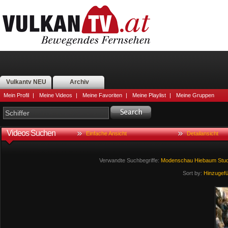
Vulkantv NEU
Archiv
Mein Profil
|
Meine Videos
|
Meine Favoriten
|
Meine Playlist
|
Meine Gruppen
Videos Suchen
Einfache Ansicht
Detailansicht
Verwandte Suchbegriffe:
Modenschau
Hiebaum
Stu
Sort by:
Hinzugef