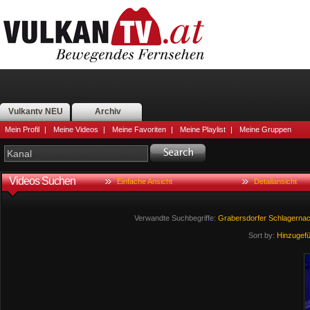
Vulkantv NEU
Archiv
Mein Profil
|
Meine Videos
|
Meine Favoriten
|
Meine Playlist
|
Meine Gruppen
Videos Suchen
Einfache Ansicht
Detailansicht
Verwandte Suchbegriffe:
Grabersdorfer
Schlagernac
Sort by:
Hinzugef