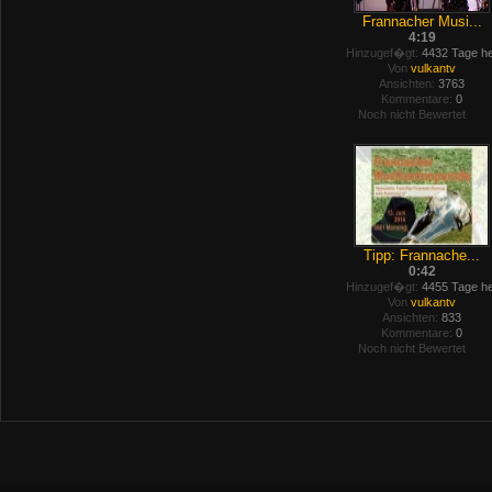
Frannacher Musi...
4:19
Hinzugef�gt:
4432 Tage he
Von
vulkantv
Ansichten:
3763
Kommentare:
0
Noch nicht Bewertet
Tipp: Frannache...
0:42
Hinzugef�gt:
4455 Tage he
Von
vulkantv
Ansichten:
833
Kommentare:
0
Noch nicht Bewertet