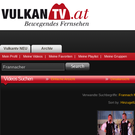
Vulkantv NEU
Archiv
Mein Profil
|
Meine Videos
|
Meine Favoriten
|
Meine Playlist
|
Meine Gruppen
Videos Suchen
Einfache Ansicht
Detailansicht
Verwandte Suchbegriffe:
Frannach
Sort by:
Hinzugef