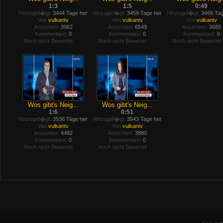
1:3
1:5
0:49
Hinzugef�gt:
3444 Tage her
Hinzugef�gt:
3459 Tage her
Hinzugef�gt:
3466 Tag
Von
vulkantv
Von
vulkantv
Von
vulkantv
Ansichten:
3982
Ansichten:
6549
Ansichten:
3685
Kommentare:
0
Kommentare:
0
Kommentare:
0
Noch nicht Bewertet
Noch nicht Bewertet
Noch nicht Bewertet
Wos gibt's Neig...
Wos gibt's Neig...
1:6
0:51
Hinzugef�gt:
3536 Tage her
Hinzugef�gt:
3543 Tage her
Von
vulkantv
Von
vulkantv
Ansichten:
4482
Ansichten:
3880
Kommentare:
0
Kommentare:
0
Noch nicht Bewertet
Noch nicht Bewertet