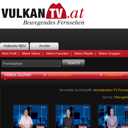
Vulkantv NEU
Archiv
Mein Profil
|
Meine Videos
|
Meine Favoriten
|
Meine Playlist
|
Meine Gruppen
Videos Suchen
Einfache Ansicht
Detailansicht
Verwandte Suchbegriffe:
Anmoderation
TV
Ferns
Sort by:
Hinzugef