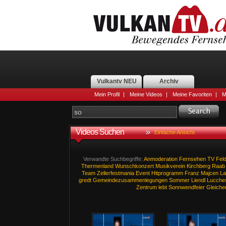
Vulkantv NEU
Archiv
Mein Profil
|
Meine Videos
|
Meine Favoriten
|
M
Videos Suchen
Einfache Ansicht
Verwandte Suchbegriffe:
Anmoderation
Fernsehen
TV
Fel
Thermenland
Wunschkonzert
Musikverein
Kirchberg
Raab
Team
Zellerfestmania
Event
Hitprogramm
Franz
Majcen
La
gredt
Gemeindezusammenlegungen
Sommer
Liendl
Lucche
Zentrum
lebt
Sonnwendfeier
Gleiche