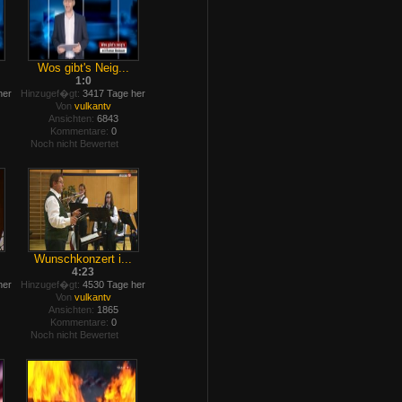
Wos gibt's Neig...
1:0
her
Hinzugef�gt:
3417 Tage her
Von
vulkantv
Ansichten:
6843
Kommentare:
0
Noch nicht Bewertet
Wunschkonzert i...
4:23
her
Hinzugef�gt:
4530 Tage her
Von
vulkantv
Ansichten:
1865
Kommentare:
0
Noch nicht Bewertet