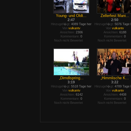
Young- und Oldt...
Zellerfest Mani...
2:47
2:50
Hinzugef�gt:
4089 Tage her
Hinzugef�gt:
5076 Tage 
Von
vulkantv
Von
vulkantv
Ansichten:
2306
Ansichten:
6188
Kommentare:
0
Kommentare:
0
Noch nicht Bewertet
Noch nicht Bewertet
„Dirndlspring...
„Himmlische K...
3:19
3:22
Hinzugef�gt:
5518 Tage her
Hinzugef�gt:
4789 Tage 
Von
vulkantv
Von
vulkantv
Ansichten:
6142
Ansichten:
4408
Kommentare:
0
Kommentare:
0
Noch nicht Bewertet
Noch nicht Bewertet