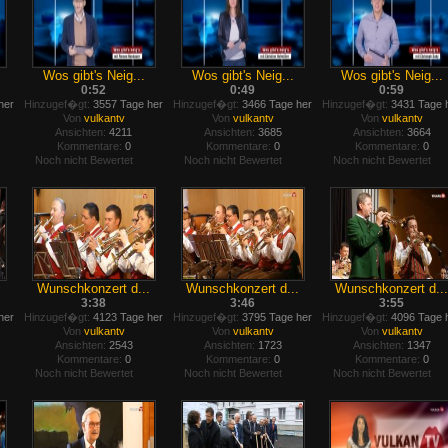
Wos gibt's Neig...
Wos gibt's Neig...
Wos gibt's Neig...
0:52
0:49
0:59
her
Hinzugef�gt:
3557 Tage her
Hinzugef�gt:
3466 Tage her
Hinzugef�gt:
3431 Tage 
Von
vulkantv
Von
vulkantv
Von
vulkantv
Ansichten:
4211
Ansichten:
3685
Ansichten:
3664
Kommentare:
0
Kommentare:
0
Kommentare:
0
Noch nicht Bewertet
Noch nicht Bewertet
Noch nicht Bewertet
.
Wunschkonzert d...
Wunschkonzert d...
Wunschkonzert d...
3:38
3:46
3:55
her
Hinzugef�gt:
4123 Tage her
Hinzugef�gt:
3795 Tage her
Hinzugef�gt:
4096 Tage 
Von
vulkantv
Von
vulkantv
Von
vulkantv
Ansichten:
2543
Ansichten:
1723
Ansichten:
1347
Kommentare:
0
Kommentare:
0
Kommentare:
0
Noch nicht Bewertet
Noch nicht Bewertet
Noch nicht Bewertet