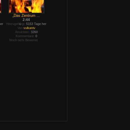
„Das Zentrum ...
2:44
her
Hinzugef�gt:
5153 Tage her
Von
vulkantv
Ansichten:
3260
Kommentare:
0
Noch nicht Bewertet