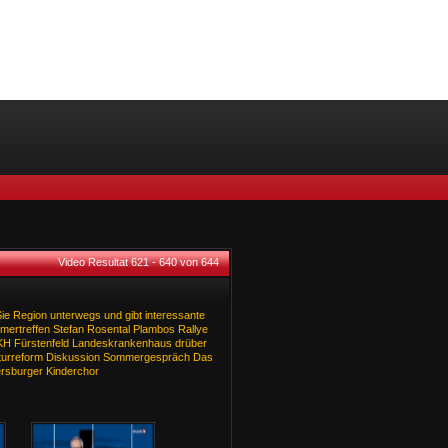
Video Resultat 621 - 640 von 644
ie
Region
unterwegs
und
gibt
interessante
imertreffen
Stefan
Rosental
Plambos
Rallye
KH
Fürstenfeld
Landeskrankenhaus
drüber
urreform
Diskussion
Sommergespräch
Das
ersburger
Kinderchor