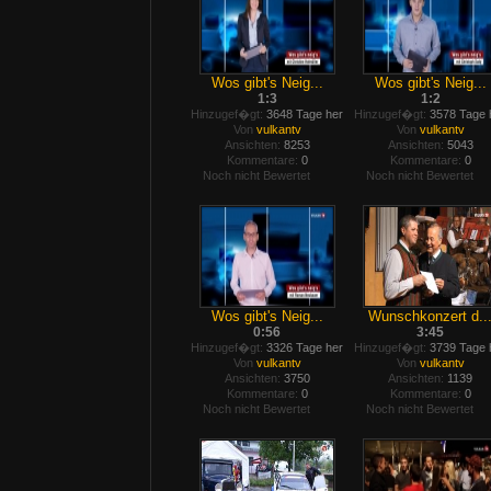
Wos gibt's Neig...
Wos gibt's Neig...
1:3
1:2
Hinzugef�gt:
3648 Tage her
Hinzugef�gt:
3578 Tage 
Von
vulkantv
Von
vulkantv
Ansichten:
8253
Ansichten:
5043
Kommentare:
0
Kommentare:
0
Noch nicht Bewertet
Noch nicht Bewertet
Wos gibt's Neig...
Wunschkonzert d..
0:56
3:45
Hinzugef�gt:
3326 Tage her
Hinzugef�gt:
3739 Tage 
Von
vulkantv
Von
vulkantv
Ansichten:
3750
Ansichten:
1139
Kommentare:
0
Kommentare:
0
Noch nicht Bewertet
Noch nicht Bewertet