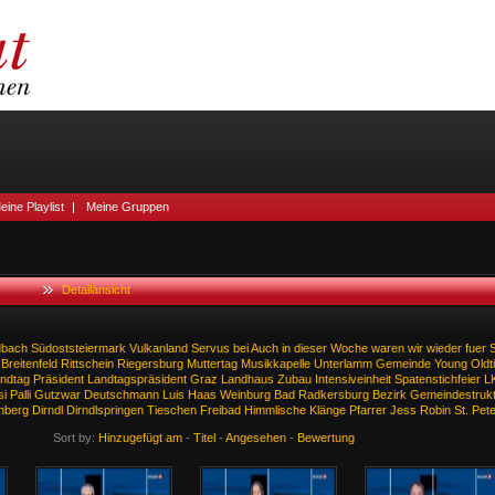
eine Playlist
|
Meine Gruppen
Detailansicht
dbach
Südoststeiermark
Vulkanland
Servus
bei
Auch
in
dieser
Woche
waren
wir
wieder
fuer
S
Breitenfeld
Rittschein
Riegersburg
Muttertag
Musikkapelle
Unterlamm
Gemeinde
Young
Oldt
ndtag
Präsident
Landtagspräsident
Graz
Landhaus
Zubau
Intensiveinheit
Spatenstichfeier
L
si
Palli
Gutzwar
Deutschmann
Luis
Haas
Weinburg
Bad
Radkersburg
Bezirk
Gemeindestrukt
nberg
Dirndl
Dirndlspringen
Tieschen
Freibad
Himmlische
Klänge
Pfarrer
Jess
Robin
St.
Pet
Sort by:
Hinzugefügt am
-
Titel
-
Angesehen
-
Bewertung