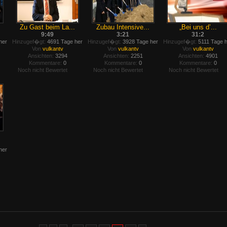
Zu Gast beim La...
Zubau Intensive...
„Bei uns d’...
9:49
3:21
31:2
her
Hinzugef�gt:
4691 Tage her
Hinzugef�gt:
3928 Tage her
Hinzugef�gt:
5111 Tage 
Von
vulkantv
Von
vulkantv
Von
vulkantv
Ansichten:
3294
Ansichten:
2251
Ansichten:
4901
Kommentare:
0
Kommentare:
0
Kommentare:
0
Noch nicht Bewertet
Noch nicht Bewertet
Noch nicht Bewertet
her