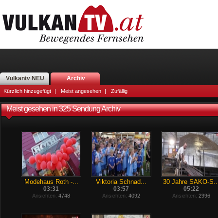
Vulkantv NEU
Archiv
Kürzlich hinzugefügt
|
Meist angesehen
|
Zufällig
Meist gesehen in 325 Sendung Archiv
Modehaus Roth -...
Viktoria Schnad...
30 Jahre SAKO-S..
03:31
03:57
05:22
Ansichten:
4748
Ansichten:
4092
Ansichten:
2996