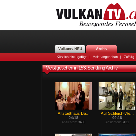
Vulkantv NEU
Archiv
Kürzlich hinzugefügt
|
Meist angesehen
|
Zufällig
Meist gesehen in 153. Sendung Archiv
Altstadthaus Ba...
Auf Schleich-We...
04:18
09:18
Ansichten:
3469
Ansichten:
3131