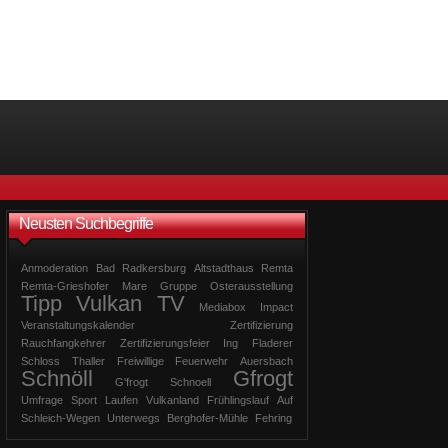
Neusten Suchbegriffe
Anmoderation
Bad
Radkersburg
Altstadthaus
Remta
Remta-Grieshofer
Mare
Gruppe
Osterausstellung
Tipp
Vulkan
TV
Mediabox
Impact
Veranstaltungskalender
Zertifizierung
Rauchfangkehrer
Zertifizierungsfeier
Ing
Fladerer
Schloss
Thaller
Freiwillige
Feuerwehr
Auersbach
Schnöll
Gfrogt
G'frogt
Schnoell
Umfrage
Sport
Laufen
Vulkanland
Frühlingslauf
Auf
Schleich-Wegen
Unterwegs
Berghofer-Mühle
Fehring