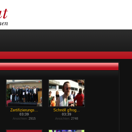
Zertifizierungs...
Schnöll g'frog...
03:39
03:39
Ansichten:
2915
Ansichten:
2748