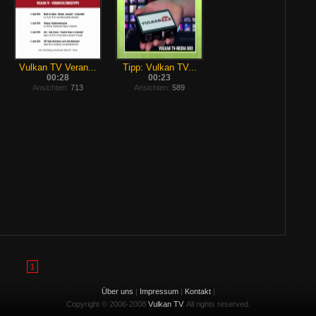
Vulkan TV Veran...
Tipp: Vulkan TV...
00:28
00:23
Ansichten:
713
Ansichten:
589
1
Über uns
|
Impressum
|
Kontakt
|
Copyright © 2006-2008
Vulkan TV
. All rights reserved.